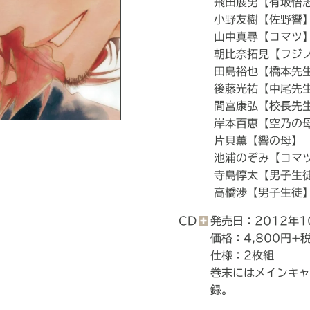
飛田展男【有坂悟
小野友樹【佐野響
山中真尋【コマツ
朝比奈拓見【フジ
田島裕也【橋本先
後藤光祐【中尾先
間宮康弘【校長先
岸本百恵【空乃の
片貝薫【響の母】
池浦のぞみ【コマ
寺島惇太【男子生
高橋渉【男子生徒
CD
発売日：2012年1
価格：4,800円+
仕様：2枚組
巻末にはメインキャ
録。