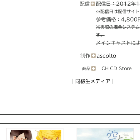
配信
配信日：2012年
※配信日は配信サイト
参考価格：4,800
※実際の課金システム
す。
メインキャストに
制作
ascolto
CH CD Store
商品
｜
同級生メディア
｜