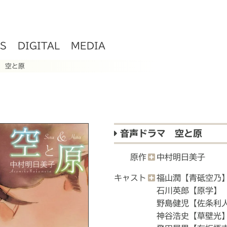
S
DIGITAL
MEDIA
 空と原
音声ドラマ 空と原
原作
中村明日美子
キャスト
福山潤【青砥空乃
石川英郎【原学】
野島健児【佐条利
神谷浩史【草壁光