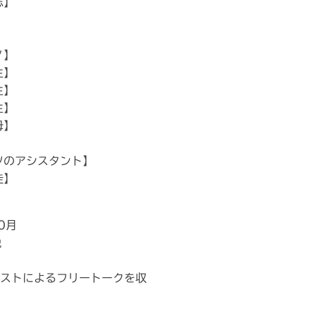
志】
】
】
ノ】
生】
生】
生】
母】
ツのアシスタント】
徒】
】
0月
税
ストによるフリートークを収