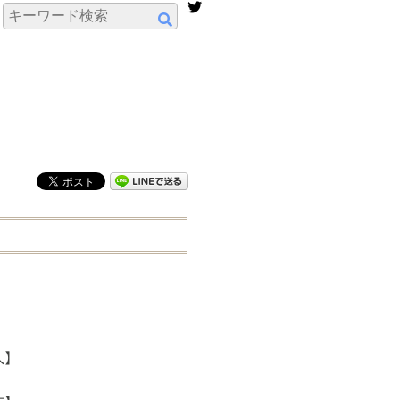
】
人】
】