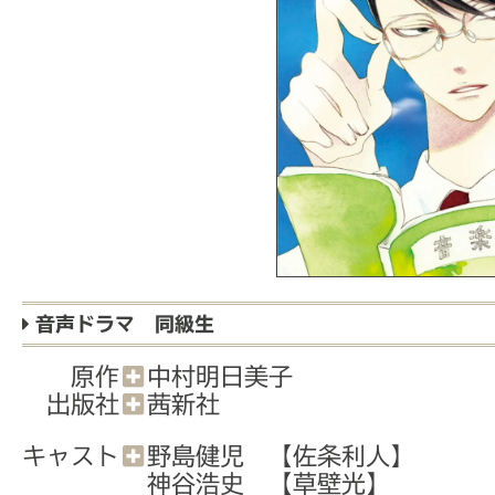
音声ドラマ 同級生
原作
中村明日美子
出版社
茜新社
キャスト
野島健児 【佐条利人】
神谷浩史 【草壁光】