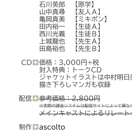
石川英郎 【原学】
山中真尋 【友人Ａ】
亀岡真美 【ミキポン】
田内裕一 【生徒Ａ】
西川光義 【生徒Ｂ】
上城龍也 【先生Ａ】
田島裕也 【先生Ｂ】
CD
価格：3,000円+税
封入特典：トークCD
ジャケットイラストは中村明日
描き下ろしマンガも収録
配信
参考価格：2,800円
※実際の課金システムは配信サイトによって異な
メインキャストによるリレート
制作
ascolto