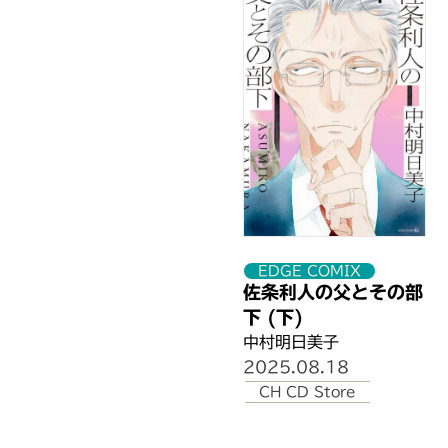
北海道
秋田県
秋田県
秋田県
宮城県
宮城県
栃木県
東京都
東京都
東京都
EDGE COMIX
東京都
佐条利人の父とその部
東京都
下 (下)
東京都
中村明日美子
東京都
2025.08.18
CH CD Store
東京都
東京都
東京都