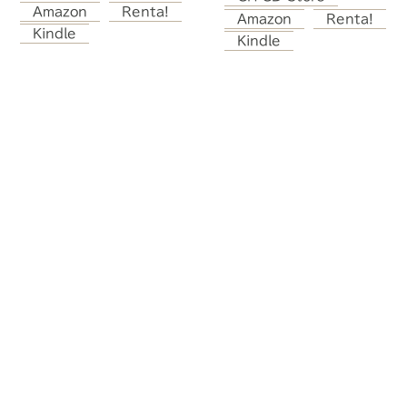
未来屋書店 西代店
Amazon
Renta!
Amazon
Renta!
三省堂書店 海老名店
Kindle
Kindle
ジュンク堂書店 藤沢店
文教堂横須賀 MORE’S店
丸善 ラゾーナ川崎店
未来屋書店 大和鶴間店
有隣堂 伊勢佐木町本店
有隣堂 戸塚モディ店
精文館書店 本店コミック館
星野書店 近鉄パッセ店
金沢ビーンズ明文堂書店
明文堂書店TSUTAYA
谷島屋 浜松本店
谷島屋 ららぽーと磐田店
谷島屋書店 流通通り店
旭屋書店 なんばCITY店
大垣書店 高槻店