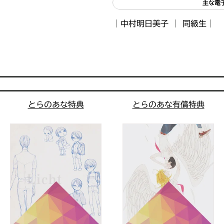
主な電
｜
中村明日美子
｜
同級生
｜
とらのあな特典
とらのあな有償特典