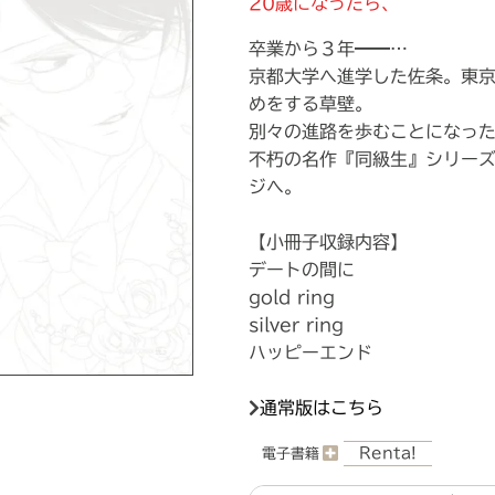
20歳になったら、
卒業から３年━━…
京都大学へ進学した佐条。東
めをする草壁。
別々の進路を歩むことになっ
不朽の名作『同級生』シリー
ジへ。
【小冊子収録内容】
デートの間に
gold ring
silver ring
ハッピーエンド
通常版はこちら
Renta!
電子書籍