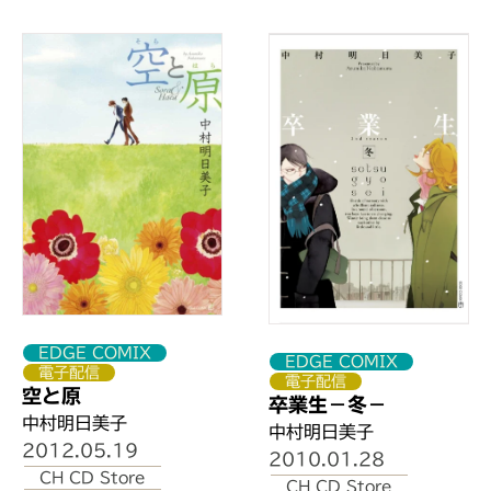
book express ｴｷｭｰﾄ赤羽店
ブックファースト ルミネ北千住店
ブックファースト ルミネ新宿1店
ブックファースト 新宿店
文教堂書店二子玉川店
文禄堂 荻窪店
芳林堂書店 高田馬場店
丸善 丸の内本店
有隣堂 ヨドバシAKIBA店
HMV&BOOKS TOKYO
三省堂書店ｶﾙﾁｬｰｽﾃｰｼｮﾝ千葉店
EDGE COMIX
ときわ書房 八千代台店
EDGE COMIX
電子配信
電子配信
丸善 津田沼店
空と原
卒業生－冬－
ヴィレッジヴァンガード 津田沼パル
中村明日美子
中村明日美子
くまざわ書店 高崎店
2012.05.19
2010.01.28
成文堂書店 南浦和店
CH CD Store
CH CD Store