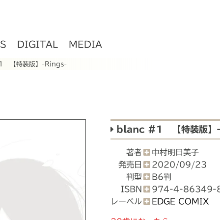
S
DIGITAL
MEDIA
#1 【特装版】-Rings-
blanc #1 【特装版】-
著者
中村明日美子
発売日
2020/09/23
判型
B6判
ISBN
974-4-86349-
レーベル
EDGE COMIX