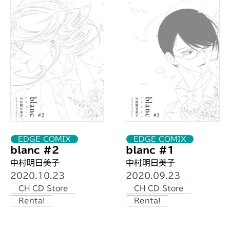
喜久屋書店 帯広店
加賀谷書店茨島店
ジュンク堂書店 秋田店
ミライア 本荘店
喜久屋書店漫画館仙台店
ヴィレッジヴァンガード仙台ロフト
くまざわ書店 宇都宮店
旭屋書店 池袋店
紀伊國屋書店 国分寺店
紀伊國屋書店 新宿本店 コミックフ
EDGE COMIX
EDGE COMIX
啓文堂書店 吉祥寺店
blanc #2
blanc #1
啓文堂書店 府中店
中村明日美子
中村明日美子
今野書店
2020.10.23
2020.09.23
SHIBUYA TSUTAYA
CH CD Store
CH CD Store
Renta!
Renta!
ジュンク堂書店 吉祥寺店
書泉グランデ
書泉ブックタワー