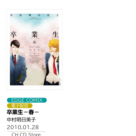
EDGE COMIX
電子配信
卒業生－春－
コ店
中村明日美子
2010.01.28
CH CD Store