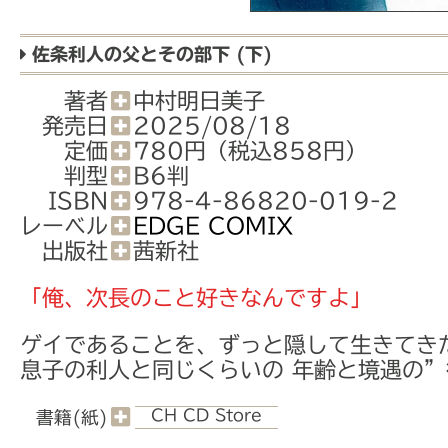
佐条利人の父とその部下 (下)
著者
中村明日美子
発売日
2025/08/18
定価
780円（税込858円）
判型
B6判
ISBN
978-4-86820-019-2
レーベル
EDGE COMIX
出版社
茜新社
「俺、次長のこと好きなんですよ」
ゲイであることを、ずっと隠して生きてき
息子の利人と同じくらいの 年齢と境遇の”
CH CD Store
書籍(紙)