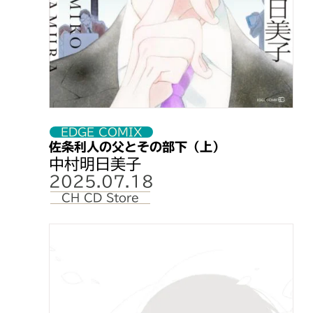
埼玉県
Book Depot 書楽
千葉県
丸善 津田沼店
東京都
旭屋書店 池袋店
東京都
紀伊國屋書店 国分寺店
東京都
紀伊國屋書店新宿本店コミッ
東京都
啓文堂書店 吉祥寺店
東京都
啓文堂書店 多摩センター店
EDGE COMIX
佐条利人の父とその部下（上）
東京都
啓文堂書店 府中本店
中村明日美子
東京都
今野書店
2025.07.18
東京都
三省堂 池袋本店
CH CD Store
東京都
ジュンク堂書店 池袋本店
東京都
書泉ブックタワー
東京都
芳林堂書店 高田馬場店
東京都
丸善 丸の内本店
東京都
有隣堂 アトレ大井町店
愛知県
星野書店 近鉄パッセ店