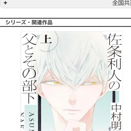
全国共
エリア
書店様名
ネット書店
CH CD Store
シリーズ・関連作品
専門書店
コミコミスタジオ
専門書店
ホーリンラブブックス
専門書店
とらのあな
全国
ヴィレッジヴァンガード
専門書店
メロンブックス
秋田県
加賀谷書店茨島店
宮城県
喜久屋書店漫画館仙台店
神奈川県
三省堂書店 海老名店
神奈川県
ブックファースト 相模大野
神奈川県
丸善 ラゾーナ川崎店
神奈川県
未来屋書店 大和鶴間店
神奈川県
有隣堂 戸塚モディ店
神奈川県
ACADEMIAくまざわ書店 
埼玉県
成文堂書店 南浦和店