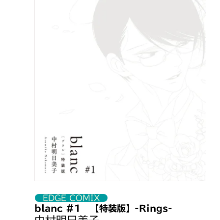
静岡県
谷島屋書店 流通通り店
大阪府
大垣書店 高槻店
大阪府
紀伊國屋書店 ｸﾞﾗﾝﾌﾛﾝﾄ大阪
大阪府
ブックファースト クリスタ
大阪府
キタモト書店２号店
滋賀県
大垣書店 ｲｵﾝﾓｰﾙKYOTO店
滋賀県
恵文社 西大路店
滋賀県
本のがんこ堂 石山駅前店
滋賀県
本のがんこ堂 アクア店
滋賀県
本のがんこ堂 石部店
滋賀県
本のがんこ堂 守山駅前店
滋賀県
本のがんこ堂 守山店
滋賀県
本のがんこ堂 野洲店
奈良県
喜久屋書店 橿原店
香川県
TSUTAYA西宝店
EDGE COMIX
広島県
紀伊國屋書店 広島店
blanc #1 【特装版】-Rings-
岡山県
喜久屋書店漫画館倉敷店