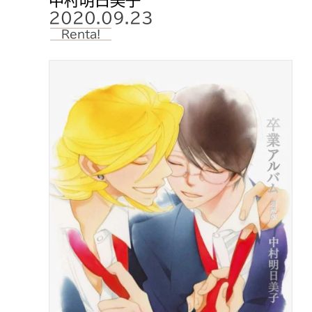
中村明日美子
岡山県
丸善 岡山シンフォニービル店
2020.09.23
大分県
明屋書店 フリーモールわさ
Renta!
鹿児島県
紀伊國屋書店 鹿児島店
長崎県
くまざわ書店 佐世保店
福岡県
喜久屋書店 小倉店
福岡県
紀伊國屋書店 福岡本店
福岡県
ジュンク堂書店 福岡店
福岡県
フタバ図書TERAイオンモー
福岡県
丸善 博多店