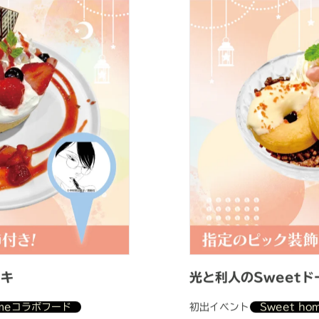
ーキ
光と利人のSweetド
omeコラボフード
初出イベント
Sweet h