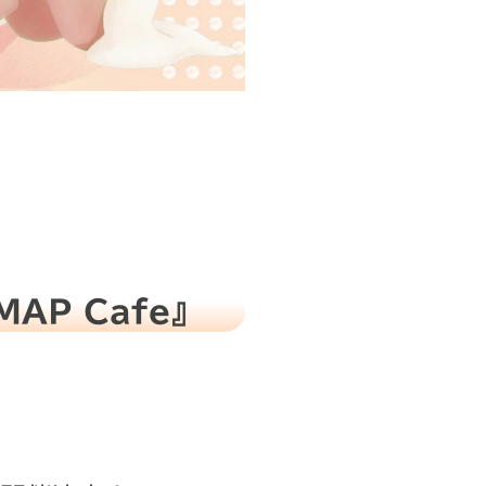
MAP Cafe』