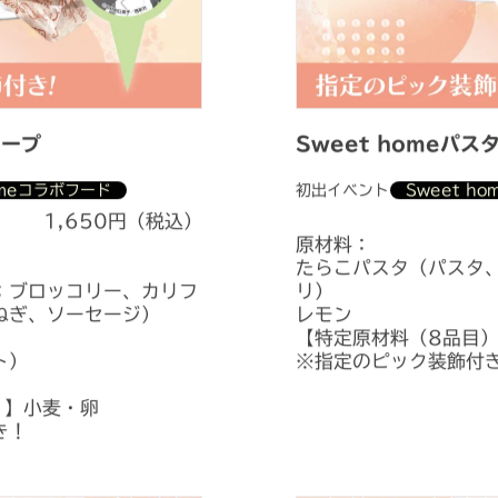
スープ
Sweet homeパス
omeコラボフード
初出イベント
Sweet h
1,650円（税込）
原材料：
たらこパスタ（パスタ
：ブロッコリー、カリフ
リ）
ねぎ、ソーセージ）
レモン
【特定原材料（8品目
ト）
※指定のピック装飾付
）】小麦・卵
き！